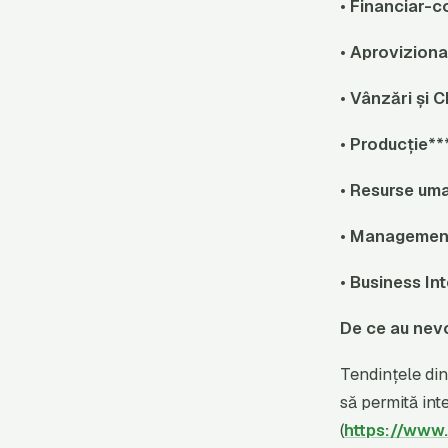
•
Financiar-c
•
Aprovizionar
•
Vânzări și 
•
Producție
**
•
Resurse uma
•
Management
•
Business Int
De ce au nev
Tendințele di
să permită int
(
https://www.