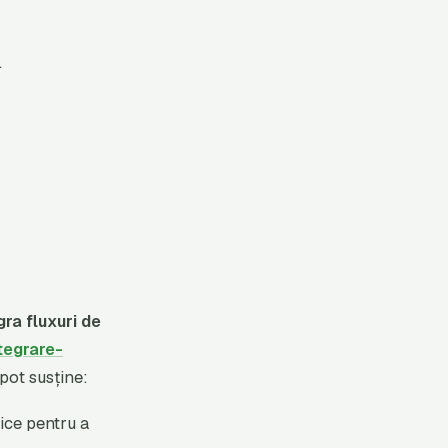
.
gra fluxuri de
tegrare-
 pot susține:
rice pentru a