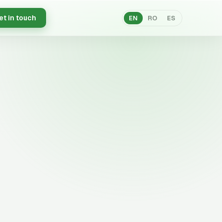
et in touch
EN
RO
ES