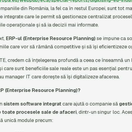
uropa.eu/webpub/eca/special-reports/digitising-eu-indu
ompaniile din România, la fel ca în restul Europei, sunt tot ma
re integrate care le permit să gestioneze centralizat procese
le operaționale și să ia decizii mai informate.
xt,
ERP-ul (Enterprise Resource Planning)
se impune ca sol
ile care vor să rămână competitive și să își eficientizeze op
TE, credem că înțelegerea profundă a ceea ce înseamnă un
i care sunt beneficiile sale reale este un pas esențial pentr
u manager IT care dorește să își digitalizeze afacerea.
P (Enterprise Resource Planning)?
un
sistem software integrat
care ajută o companie să
gesti
 toate procesele sale de afaceri
, dintr-un singur loc. Ac
rmă unică module precum: