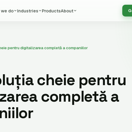
 we do
Industries
Products
About
G
heie pentru digitalizarea completă a companiilor
luția cheie pentru
izarea completă a
iilor