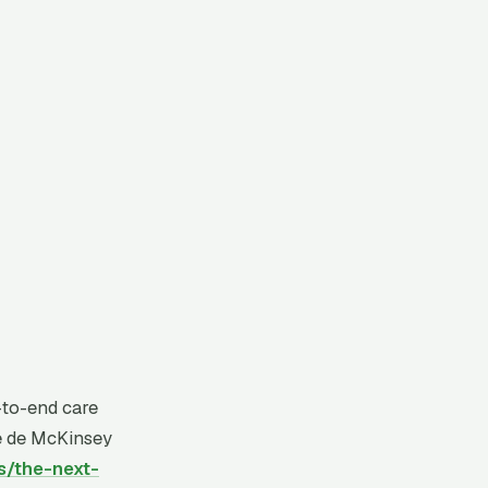
-to-end care
te de McKinsey
s/the-next-