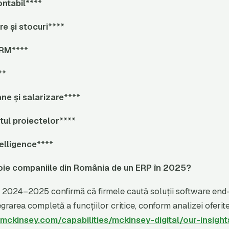
ontabil
****
e și stocuri
****
CRM
****
**
ne și salarizare
****
ul proiectelor
****
elligence
****
oie companiile din România de un ERP în 2025?
n 2024–2025 confirmă că firmele caută soluții software end
egrarea completă a funcțiilor critice, conform analizei oferi
mckinsey.com/capabilities/mckinsey-digital/our-insight