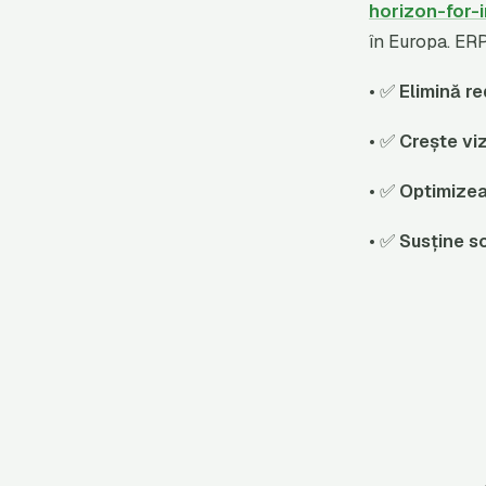
horizon-for-
în Europa. ERP
• ✅
Elimină r
• ✅
Crește viz
• ✅
Optimizea
• ✅
Susține sc