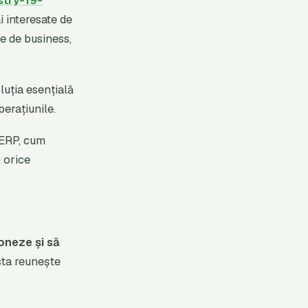
stry-19-
i interesate de
le de business,
uția esențială
erațiunile.
 ERP, cum
u orice
oneze și să
esta reunește