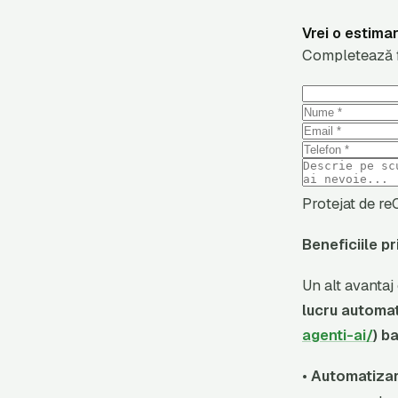
Vrei o estima
Completează fo
Protejat de 
Beneficiile p
Un alt avantaj
lucru automat
agenti-ai/
) b
•
Automatizare