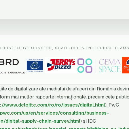
TRUSTED BY FOUNDERS, SCALE-UPS & ENTERPRISE TEAM
iile de digitalizare ale mediului de afaceri din România devin
form mai multor rapoarte internaționale, precum cele publi
://www.deloitte.com/ro/ro/issues/digital.html
), PwC
.pwc.com/us/en/services/consulting/business-
n/digital-supply-chain-survey.html
) și IDC