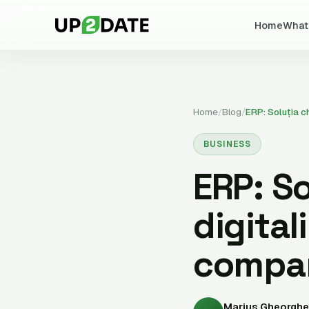
Home
What
Home
/
Blog
/
ERP: Soluția c
BUSINESS
ERP: So
digital
compan
Marius Gheorghe