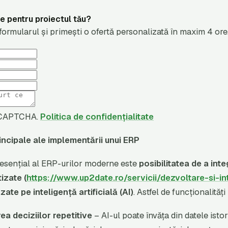
re pentru proiectul tău?
rmularul și primești o ofertă personalizată în maxim 4 ore
reCAPTCHA.
Politica de confidențialitate
rincipale ale implementării unui ERP
 esențial al ERP-urilor moderne este
posibilitatea de a inte
izate (
https://www.up2date.ro/servicii/dezvoltare-si-in
azate pe inteligență artificială (AI)
. Astfel de funcționalități
a deciziilor repetitive
– AI-ul poate învăța din datele isto