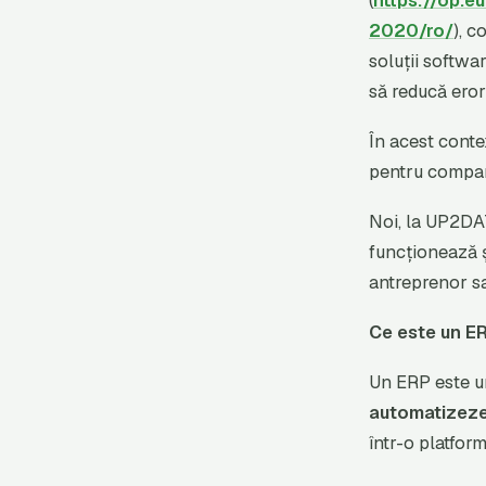
(
https://op.e
2020/ro/
), c
soluții softwa
să reducă erori
În acest conte
pentru compani
Noi, la UP2DA
funcționează ș
antreprenor sa
Ce este un ER
Un ERP este 
automatizeze
într-o platfo