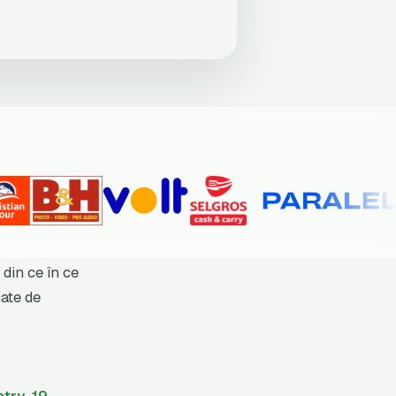
S
 din ce în ce
cate de