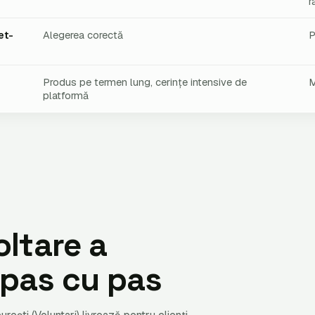
r
et-
Alegerea corectă
P
Produs pe termen lung, cerințe intensive de
M
platformă
oltare a
, pas cu pas