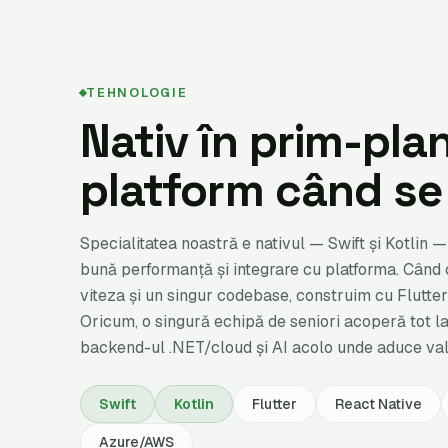
TEHNOLOGIE
Nativ în prim-pla
platform când se
Specialitatea noastră e nativul — Swift și Kotlin 
bună performanță și integrare cu platforma. Când
viteza și un singur codebase, construim cu Flutte
Oricum, o singură echipă de seniori acoperă tot lan
backend-ul .NET/cloud și AI acolo unde aduce val
Swift
Kotlin
Flutter
React Native
Azure/AWS