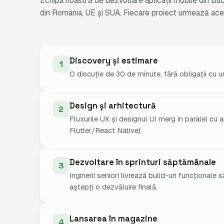
Echipa noastră de dezvoltare aplicații mobile din Bucur
din România, UE și SUA. Fiecare proiect urmează ace
Discovery și estimare
1
O discuție de 30 de minute, fără obligații cu u
Design și arhitectură
2
Fluxurile UX și designul UI merg în paralel cu 
Flutter/React Native).
Dezvoltare în sprinturi săptămânale
3
Inginerii seniori livrează build-uri funcționale
aștepți o dezvăluire finală.
Lansarea în magazine
4