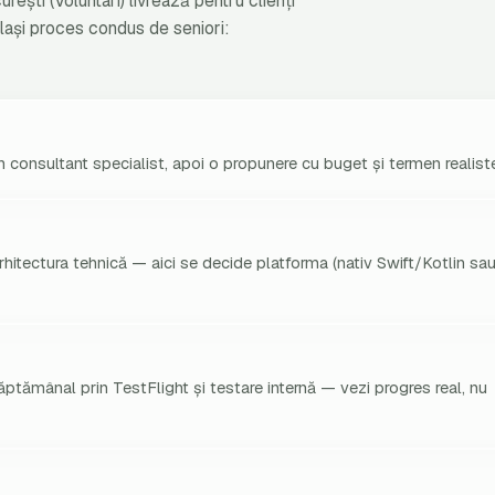
ești (Voluntari) livrează pentru clienți
lași proces condus de seniori:
n consultant specialist, apoi o propunere cu buget și termen realist
arhitectura tehnică — aici se decide platforma (nativ Swift/Kotlin sa
 săptămânal prin TestFlight și testare internă — vezi progres real, nu