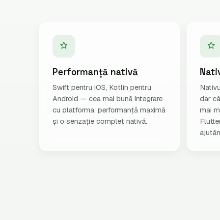
Performanță nativă
Nati
Swift pentru iOS, Kotlin pentru
Nativu
Android — cea mai bună integrare
dar c
cu platforma, performanță maximă
mai m
și o senzație complet nativă.
Flutte
ajutăm