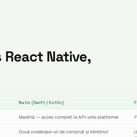
s React Native,
Nativ (Swift / Kotlin)
F
Maximă — acces complet la API-urile platformei
F
Două codebase-uri de construit și întreținut
U