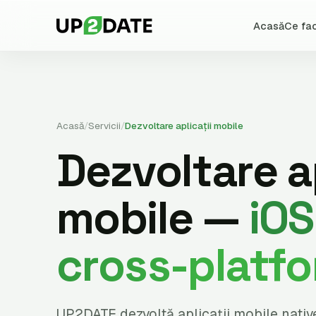
Acasă
Ce fa
Acasă
/
Servicii
/
Dezvoltare aplicații mobile
Dezvoltare ap
mobile —
iOS
cross-platf
UP2DATE dezvoltă aplicații mobile nativ