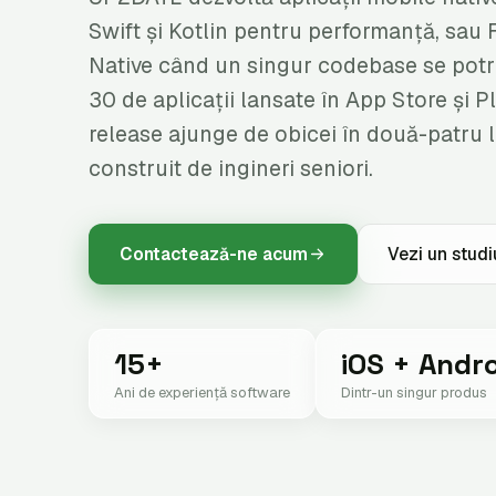
Swift și Kotlin pentru performanță, sau F
Native când un singur codebase se potr
30 de aplicații lansate în App Store și P
release ajunge de obicei în două-patru l
construit de ingineri seniori.
Contactează-ne acum
Vezi un studi
15+
iOS + Andr
Ani de experiență software
Dintr-un singur produs