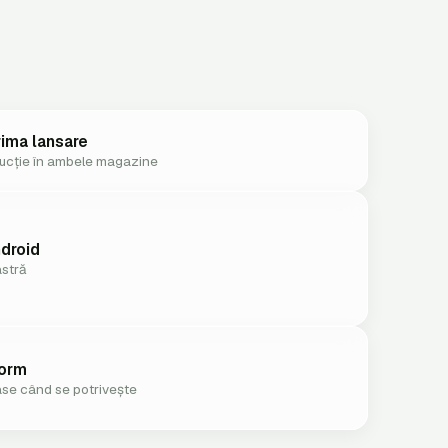
rima lansare
ducție în ambele magazine
ndroid
astră
form
se când se potrivește