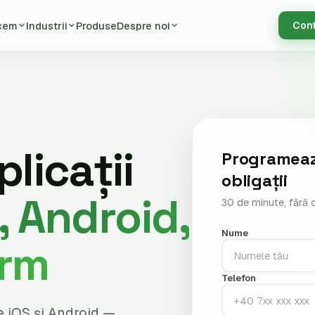
cem
Industrii
Produse
Despre noi
Con
licații
Programeaz
obligații
, Android,
30 de minute, fără o
Nume
orm
Telefon
e iOS și Android —