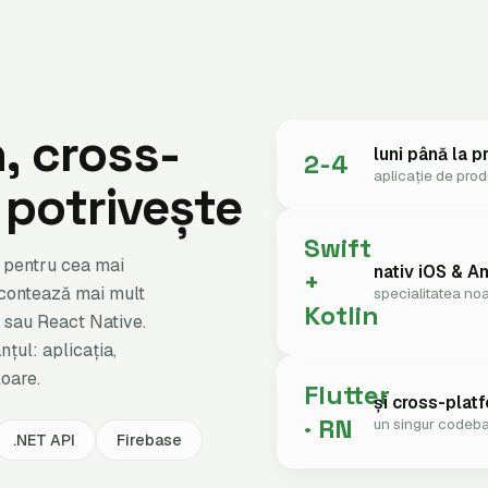
n, cross-
luni până la p
2-4
aplicație de pro
 potrivește
Swift
— pentru cea mai
nativ iOS & A
+
 contează mai mult
specialitatea no
Kotlin
r sau React Native.
țul: aplicația,
oare.
Flutter
și cross-plat
· RN
un singur codeba
.NET API
Firebase