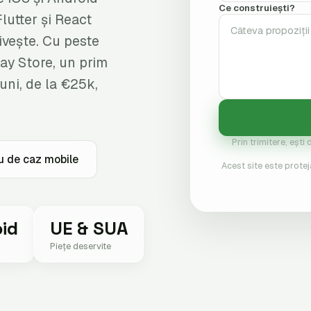
Ce construiești?
lutter și React
ivește. Cu peste
lay Store, un prim
uni, de la €25k,
Prin trimitere, ești
u de caz mobile
Acest site este protej
oid
UE & SUA
Piețe deservite