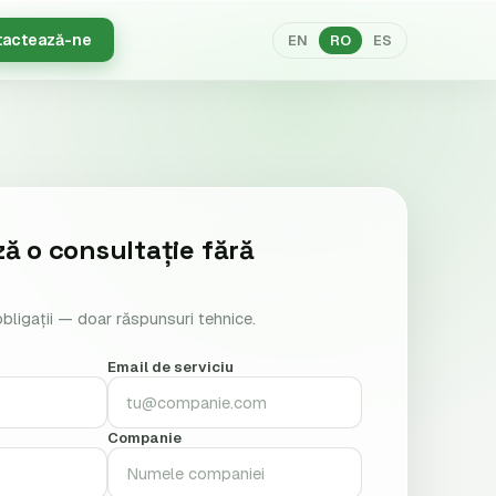
tactează-ne
EN
RO
ES
ă o consultație fără
bligații — doar răspunsuri tehnice.
Email de serviciu
Companie