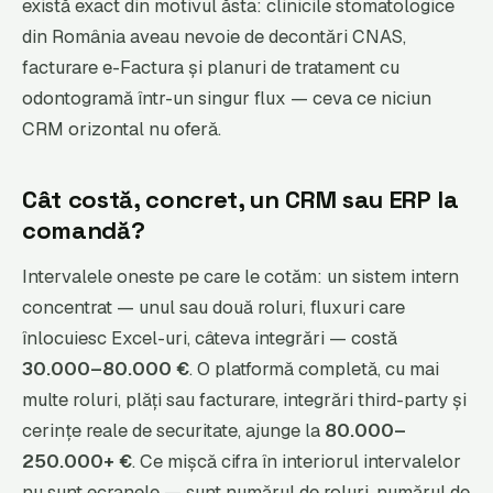
există exact din motivul ăsta: clinicile stomatologice
din România aveau nevoie de decontări CNAS,
facturare e-Factura și planuri de tratament cu
odontogramă într-un singur flux — ceva ce niciun
CRM orizontal nu oferă.
Cât costă, concret, un CRM sau ERP la
comandă?
Intervalele oneste pe care le cotăm: un sistem intern
concentrat — unul sau două roluri, fluxuri care
înlocuiesc Excel-uri, câteva integrări — costă
30.000–80.000 €
. O platformă completă, cu mai
multe roluri, plăți sau facturare, integrări third-party și
cerințe reale de securitate, ajunge la
80.000–
250.000+ €
. Ce mișcă cifra în interiorul intervalelor
nu sunt ecranele — sunt numărul de roluri, numărul de