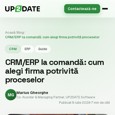
Contactează-ne
Acasă
/
Blog
/
CRM/ERP la comandă: cum alegi firma potrivită proceselor
CRM
ERP
Guide
CRM/ERP la comandă: cum
alegi firma potrivită
proceselor
Marius Gheorghe
MG
Co-founder & Managing Partner, UP2DATE Software
Publicat 8 iulie 2026
7 min de citit