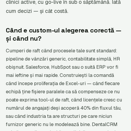
clinici active, cu go-live în sub o săptămână. Iată
cum decizi — și cât costă.
Când e custom-ul alegerea corectă —
și când nu?
Cumperi de raft când procesele tale sunt standard:
pipeline de vânzări generic, contabilitate simplă, HR
obișnuit. Salesforce, HubSpot sau o suită ERP vor fi
mai ieftine și mai rapide. Construiești la comandă
când începe proliferația de Excel-uri — când fiecare
echipă ține fișiere paralele ca să compenseze ce nu
poate exprima tool-ul de raft, când licențele cresc cu
numărul de angajați deși acoperă 40% din fluxul tău,
sau când industria ta are structuri pe care niciun
furnizor generic nu le modelează bine. DentalCRM