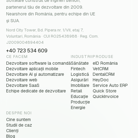
Software construit de ingineri seniori,
partenerul tău de dezvoltare din 2009.
Nearshore din România, pentru echipe din UE
și SUA.
Nord City Tower, Bd. Pipera nr. 1/VII, etaj 7,
Voluntari, România · CUI RO25438988 · Reg. Com.
J2009004894404
+40 723 534 609
CE FACEM
INDUSTRII
PRODUSE
Dezvoltare software la comandă
Sănătate
eID România
Dezvoltare aplicații mobile
Fintech
VetCRM
Dezvoltare AI și automatizare
Logistică
DentalCRM
Dezvoltare web
Asigurări
HeyDoc
Dezvoltare SaaS
Imobiliare
Service Auto ERP
Echipe dedicate de dezvoltare
Retail
Quick Store
Educație
QuickInvoice
Producție
Energie
DESPRE NOI
Cine suntem
Studii de caz
Clienți
Blog