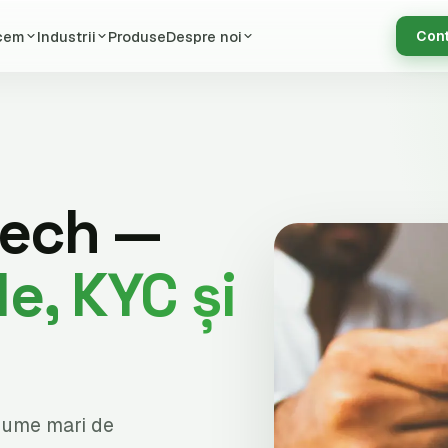
cem
Industrii
Produse
Despre noi
Con
tech —
le, KYC și
olume mari de