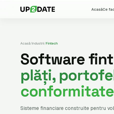
Acasă
Ce fa
Acasă
/
Industrii
/
Fintech
Software fin
plăți, portofe
conformitate
Sisteme financiare construite pentru v