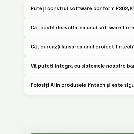
Puteți construi software conform PSD2, 
Cât costă dezvoltarea unui software fint
Cât durează lansarea unui proiect fintech
Vă puteți integra cu sistemele noastre ba
Folosiți AI în produsele fintech și este sig