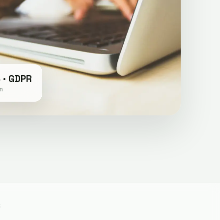
 · GDPR
n
E