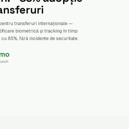
ransferuri
 pentru transferuri internaționale —
tificare biometrică și tracking în timp
t cu 85%, fără incidente de securitate.
 mo
aunch