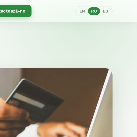
tactează-ne
EN
RO
ES