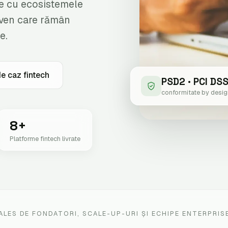
are cu ecosistemele
iven care rămân
e.
de caz fintech
PSD2 · PCI DSS
conformitate by desig
8+
Platforme fintech livrate
ALES DE FONDATORI, SCALE-UP-URI ȘI ECHIPE ENTERPRIS