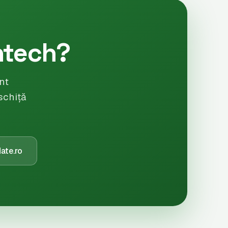
ntech?
nt
schiță
ate.ro