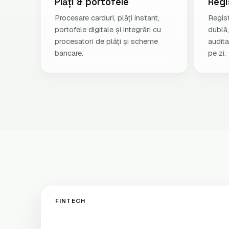
Plăți & portofele
Regi
Procesare carduri, plăți instant,
Regist
portofele digitale și integrări cu
dublă,
procesatori de plăți și scheme
audita
bancare.
pe zi.
FINTECH