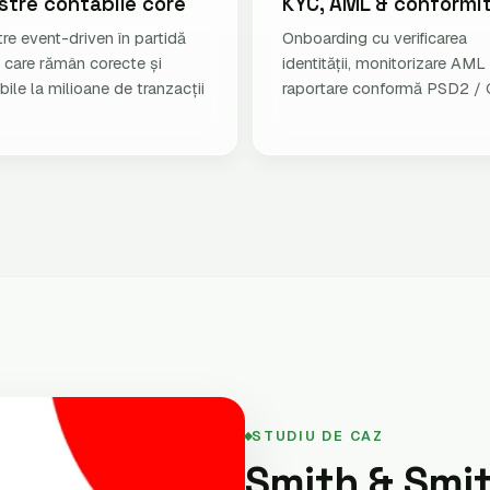
stre contabile core
KYC, AML & conformi
re event-driven în partidă
Onboarding cu verificarea
 care rămân corecte și
identității, monitorizare AML 
bile la milioane de tranzacții
raportare conformă PSD2 /
STUDIU DE CAZ
Smith & Smi