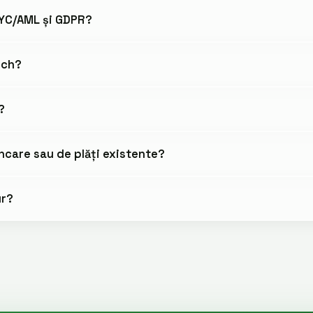
KYC/AML și GDPR?
ech?
?
ncare sau de plăți existente?
ur?