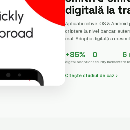
digitală la t
Aplicații native iOS & Android
criptare la nivel bancar, auten
real. Adopția digitală a crescu
+85%
0
6
digital adoption
security incidents
to l
Citește studiul de caz