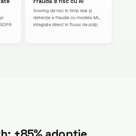
tate
Fraudă & risc cu AI
Scoring de risc în timp real și
și
detecție a fraudei cu modele ML,
 GDPR.
integrate direct în fluxul de plăți.
th: +85% adopție