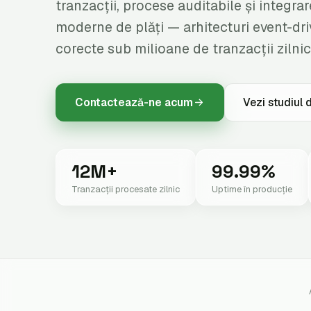
tranzacții, procese auditabile și integr
moderne de plăți — arhitecturi event-dr
corecte sub milioane de tranzacții zilnic
Contactează-ne acum
Vezi studiul 
12M+
99.99%
Tranzacții procesate zilnic
Uptime în producție