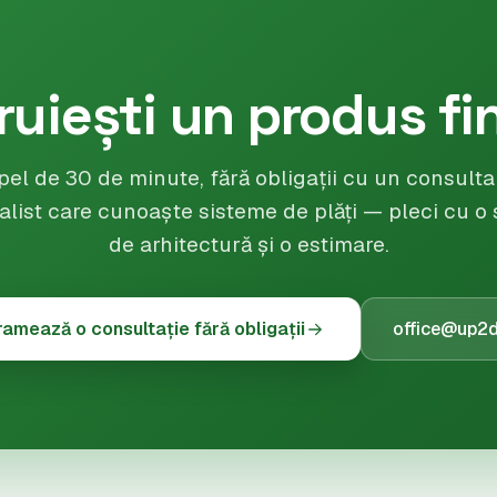
ruiești un produs fi
pel de 30 de minute, fără obligații cu un consulta
alist care cunoaște sisteme de plăți — pleci cu o 
de arhitectură și o estimare.
amează o consultație fără obligații
office@up2d