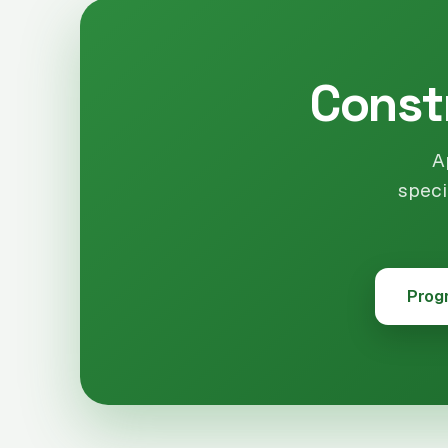
Const
A
speci
Progr