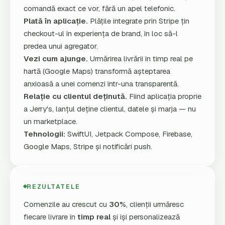
comandă exact ce vor, fără un apel telefonic.
Plată în aplicație.
Plățile integrate prin Stripe țin
checkout-ul în experiența de brand, în loc să-l
predea unui agregator.
Vezi cum ajunge.
Urmărirea livrării în timp real pe
hartă (Google Maps) transformă așteptarea
anxioasă a unei comenzi într-una transparentă.
Relație cu clientul deținută.
Fiind aplicația proprie
a Jerry's, lanțul deține clientul, datele și marja — nu
un marketplace.
Tehnologii:
SwiftUI, Jetpack Compose, Firebase,
Google Maps, Stripe și notificări push.
REZULTATELE
Comenzile au crescut cu
30%
, clienții urmăresc
fiecare livrare în
timp real
și își personalizează