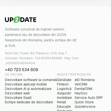
Software construit de ingineri seniori,
partenerul tău de dezvoltare din 2009.
Nearshore din România, pentru echipe din UE
și SUA.
Nord City Tower, Bd. Pipera nr. 1/VII, etaj 7,
Voluntari, România · CUI RO25438988 · Reg. Com.
J2009004894404
+40 723 534 609
CE FACEM
INDUSTRII
PRODUSE
Dezvoltare software la comandă
Sănătate
eID România
Dezvoltare aplicații mobile
Fintech
VetCRM
Dezvoltare AI și automatizare
Logistică
DentalCRM
Dezvoltare web
Asigurări
HeyDoc
Dezvoltare SaaS
Imobiliare
Service Auto ERP
Echipe dedicate de dezvoltare
Retail
Quick Store
Educație
QuickInvoice