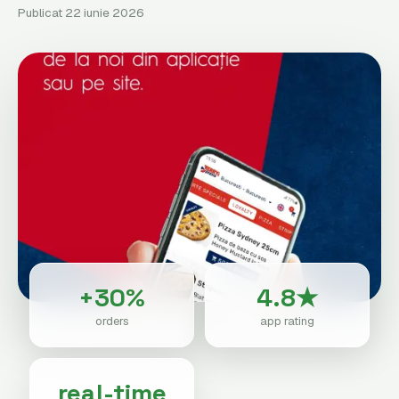
Publicat 22 iunie 2026
+30%
4.8★
orders
app rating
real-time