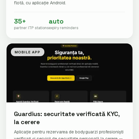
flotă, cu aplicație Android.
35+
auto
partner ITP stations
expiry reminders
MOBILE APP
Guardius: securitate verificată KYC,
la cerere
Aplicație pentru rezervarea de bodyguarzi profesioniști
verificați și servicii de securitate personală la cerere —