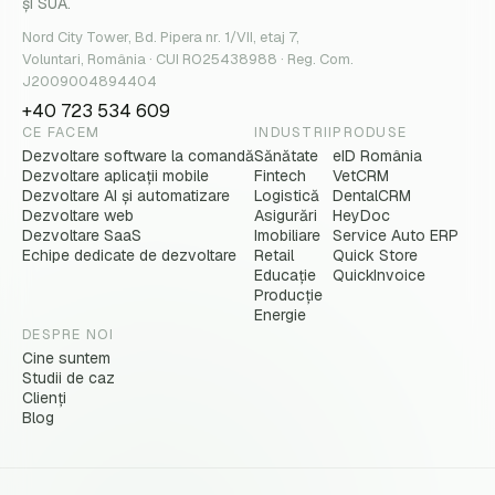
și SUA.
Nord City Tower, Bd. Pipera nr. 1/VII, etaj 7,
Voluntari, România · CUI RO25438988 · Reg. Com.
J2009004894404
+40 723 534 609
CE FACEM
INDUSTRII
PRODUSE
Dezvoltare software la comandă
Sănătate
eID România
Dezvoltare aplicații mobile
Fintech
VetCRM
Dezvoltare AI și automatizare
Logistică
DentalCRM
Dezvoltare web
Asigurări
HeyDoc
Dezvoltare SaaS
Imobiliare
Service Auto ERP
Echipe dedicate de dezvoltare
Retail
Quick Store
Educație
QuickInvoice
Producție
Energie
DESPRE NOI
Cine suntem
Studii de caz
Clienți
Blog