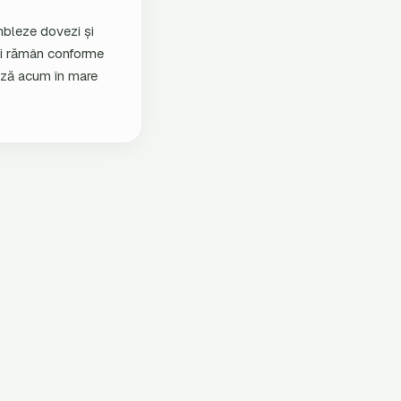
mbleze dovezi și
 și rămân conforme
ază acum în mare