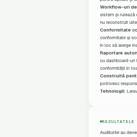
Workflow-uri de
sistem și rulează 
nu reconstruit ult
Conformitate co
conformitate și sc
în loc să alerge în
Raportare auto
cu dashboard-uri l
conformității în to
Construită pentr
potrivesc responsa
Tehnologii:
Larav
REZULTATELE
Auditurile au deve