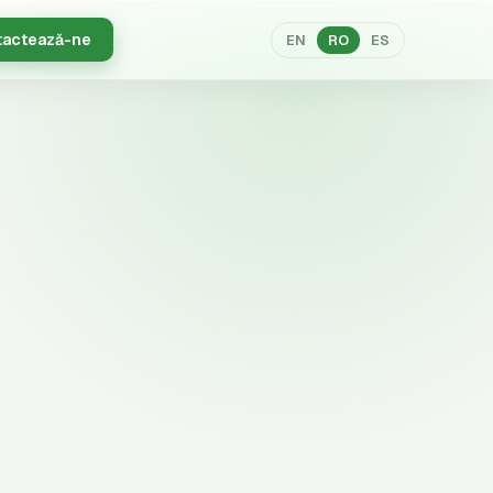
tactează-ne
EN
RO
ES