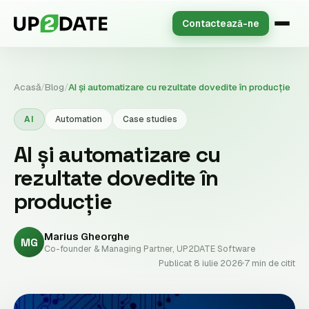
Contactează-ne
Acasă
/
Blog
/
AI și automatizare cu rezultate dovedite în producție
AI
Automation
Case studies
AI și automatizare cu
rezultate dovedite în
producție
Marius Gheorghe
MG
Co-founder & Managing Partner, UP2DATE Software
Publicat 8 iulie 2026
7 min de citit