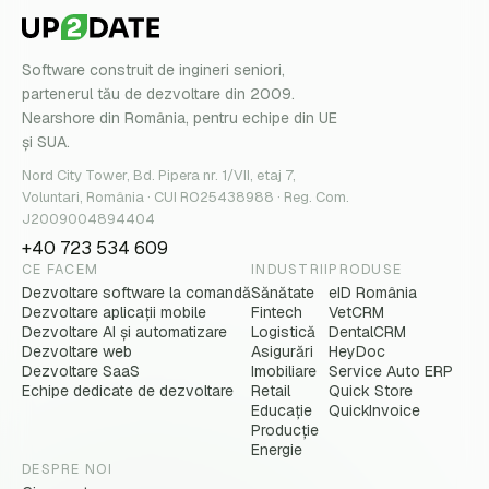
Software construit de ingineri seniori,
partenerul tău de dezvoltare din 2009.
Nearshore din România, pentru echipe din UE
și SUA.
Nord City Tower, Bd. Pipera nr. 1/VII, etaj 7,
Voluntari, România · CUI RO25438988 · Reg. Com.
J2009004894404
+40 723 534 609
CE FACEM
INDUSTRII
PRODUSE
Dezvoltare software la comandă
Sănătate
eID România
Dezvoltare aplicații mobile
Fintech
VetCRM
Dezvoltare AI și automatizare
Logistică
DentalCRM
Dezvoltare web
Asigurări
HeyDoc
Dezvoltare SaaS
Imobiliare
Service Auto ERP
Echipe dedicate de dezvoltare
Retail
Quick Store
Educație
QuickInvoice
Producție
Energie
DESPRE NOI