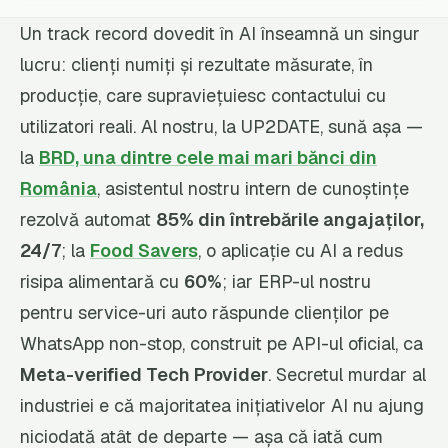
Un track record dovedit în AI înseamnă un singur
lucru: clienți numiți și rezultate măsurate, în
producție, care supraviețuiesc contactului cu
utilizatori reali. Al nostru, la UP2DATE, sună așa —
la
BRD, una dintre cele mai mari bănci din
România
, asistentul nostru intern de cunoștințe
rezolvă automat
85% din întrebările angajaților,
24/7
; la
Food Savers
, o aplicație cu AI a redus
risipa alimentară cu
60%
; iar ERP-ul nostru
pentru service-uri auto răspunde clienților pe
WhatsApp non-stop, construit pe API-ul oficial, ca
Meta-verified Tech Provider
. Secretul murdar al
industriei e că majoritatea inițiativelor AI nu ajung
niciodată atât de departe — așa că iată cum