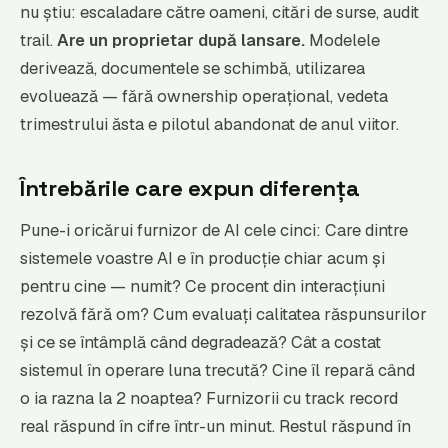
nu știu: escaladare către oameni, citări de surse, audit
trail.
Are un proprietar după lansare.
Modelele
derivează, documentele se schimbă, utilizarea
evoluează — fără ownership operațional, vedeta
trimestrului ăsta e pilotul abandonat de anul viitor.
Întrebările care expun diferența
Pune-i oricărui furnizor de AI cele cinci: Care dintre
sistemele voastre AI e în producție chiar acum și
pentru cine — numit? Ce procent din interacțiuni
rezolvă fără om? Cum evaluați calitatea răspunsurilor
și ce se întâmplă când degradează? Cât a costat
sistemul în operare luna trecută? Cine îl repară când
o ia razna la 2 noaptea? Furnizorii cu track record
real răspund în cifre într-un minut. Restul răspund în