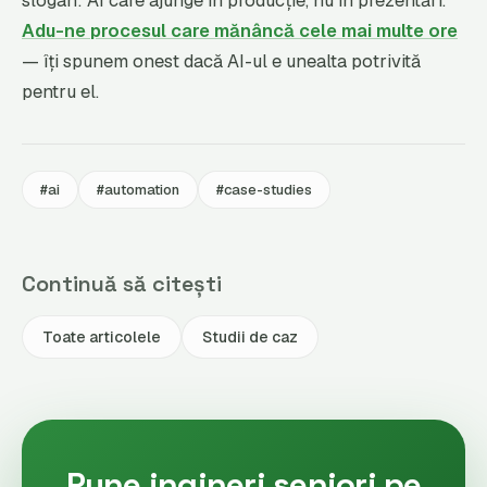
slogan: AI care ajunge în producție, nu în prezentări.
Adu-ne procesul care mănâncă cele mai multe ore
— îți spunem onest dacă AI-ul e unealta potrivită
pentru el.
#ai
#automation
#case-studies
Continuă să citești
Toate articolele
Studii de caz
Pune ingineri seniori pe